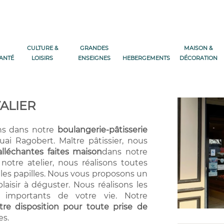
CULTURE &
GRANDES
MAISON &
SANTÉ
LOISIRS
ENSEIGNES
HEBERGEMENTS
DÉCORATION
ALIER
ons dans notre
boulangerie-pâtisserie
ai Ragobert. Maître pâtissier, nous
alléchantes
faites maison
dans notre
 notre atelier, nous réalisons toutes
 les papilles. Nous vous proposons un
aisir à déguster. Nous réalisons les
importants de votre vie. Notre
tre disposition pour toute prise de
es.