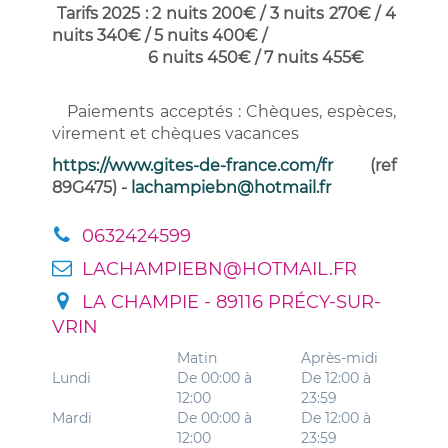
T
arifs 2025 : 2 nuits 200€ / 3 nuits 270€ / 4
nuits 340€ / 5 nuits 400€ /
6 nuits 450€ / 7 nuits 455€
Paiements acceptés : Chèques, espèces,
virement et chèques vacances
h
ttps://www.gites-de-france.com/fr
(ref
89G475) -
lachampiebn@hotmail.fr
0632424599
LACHAMPIEBN@HOTMAIL.FR
LA CHAMPIE - 89116 PRÉCY-SUR-
VRIN
Matin
Après-midi
Lundi
De 00:00 à
De 12:00 à
12:00
23:59
Mardi
De 00:00 à
De 12:00 à
12:00
23:59