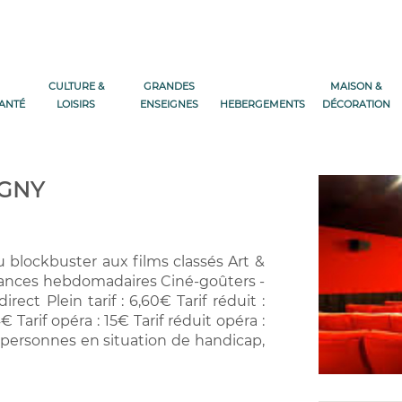
CULTURE &
GRANDES
MAISON &
SANTÉ
LOISIRS
ENSEIGNES
HEBERGEMENTS
DÉCORATION
IGNY
 blockbuster aux films classés Art &
 séances hebdomadaires Ciné-goûters -
ct Plein tarif : 6,60€ Tarif réduit :
4€ Tarif opéra : 15€ Tarif réduit opéra :
s, personnes en situation de handicap,