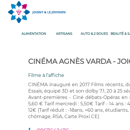
ALIMENTATION
ARTISANS
AUTO & 2 ROUES
BEAUTÉ & 
CINÉMA AGNÈS VARDA - JO
Filme à l’affiche
CINÉMA inauguré en 2017 Films récents, du
Essais, équipé 3D et son dolby 7.1, 20 à 25
Avant-premières - Ciné débats-Opéras en dire
5,60 € Tarif mercredi : 5,50€ Tarif - 14 ans : 
12€ (Tarif réduit : -18ans, +60 ans, étudiant
chômage, RSA, Carte Proxi CE)