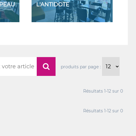
APEAU
L'ANTIDOTE
produits par page :
Résultats
1-12
sur
0
Résultats
1-12
sur
0