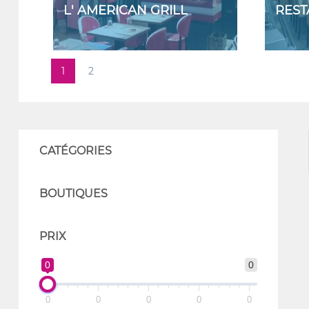
L' AMERICAN GRILL
REST
1
2
CATÉGORIES
BOUTIQUES
PRIX
0
0
0
0
0
0
0