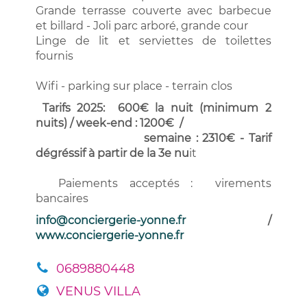
Grande terrasse couverte avec barbecue
et billard - Joli parc arboré, grande cour
Linge de lit et serviettes de toilettes
fournis
Wifi - parking sur place - terrain clos
Tarifs 2025: 600€ la nuit (minimum 2
nuits) / week-end : 1200€ /
semaine : 2310€ - Tarif
dégréssif à partir de la 3e nu
it
Paiements acceptés : virements
bancaires
i
nfo@conciergerie-yonne.fr
/
www.conciergerie-yonne.fr
0689880448
VENUS VILLA