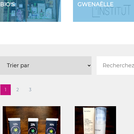
 BIO'S
GWENAËLLE
1
2
3