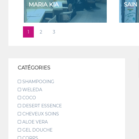
MARIA KIA
SAIN
1
2
3
CATÉGORIES
SHAMPOOING
WELEDA
COCO
DESERT ESSENCE
CHEVEUX SOINS
ALOE VERA
GEL DOUCHE
CORPS