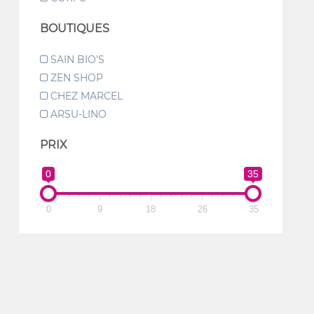
BOUTIQUES
SAIN BIO'S
ZEN SHOP
CHEZ MARCEL
ARSU-LINO
PRIX
0
35
0
9
18
26
35