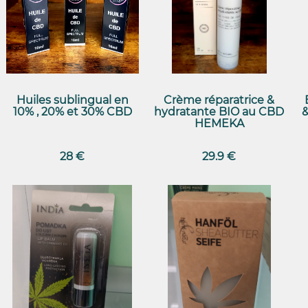
Huiles sublingual en
Crème réparatrice &
10% , 20% et 30% CBD
hydratante BIO au CBD
HEMEKA
28 €
29.9 €