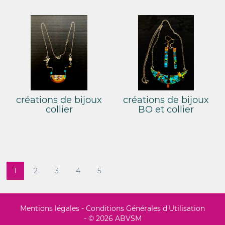
créations de bijoux
créations de bijoux
collier
BO et collier
1
2
3
4
5
Mentions légales
-
Conditions Générales d'Utilisation
- © 2026 ABVSM