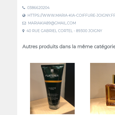
0386620204
HTTPS://WWW.MARIA-KIA-COIFFURE-JOIGNY.FR/
MARIAKIA89@GMAIL.COM
40 RUE GABRIEL CORTEL - 89300 JOIGNY
Autres produits dans la même catégori