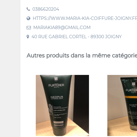
0386620204
HTTPS://WWW.MARIA-KIA-COIFFURE-JOIGNY.FR/
MARIAKIA89@GMAIL.COM
40 RUE GABRIEL CORTEL - 89300 JOIGNY
Autres produits dans la même catégori